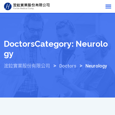
Skip
to
content
DoctorsCategory:
Neurolo
Gy
>
>
浤鉝實業股份有限公司
Doctors
Neurology