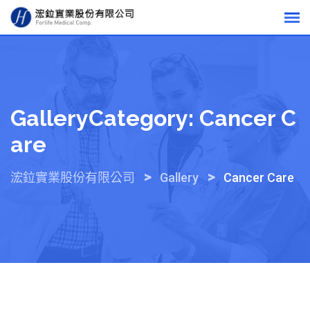
Skip
to
content
GalleryCategory:
Cancer C
Are
>
>
浤鉝實業股份有限公司
Gallery
Cancer Care