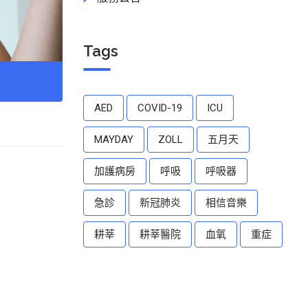
Tags
AED
COVID-19
ICU
MAYDAY
ZOLL
五月天
加護病房
呼吸
呼吸器
急診
新冠肺炎
相信音樂
耕莘
耕莘醫院
血氧
重症