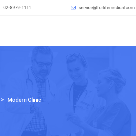
：
02-8979-1111
service@forlifemedical.com
>
Modern Clinic