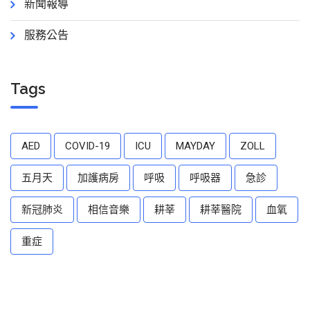
新聞報導
服務公告
Tags
AED
COVID-19
ICU
MAYDAY
ZOLL
五月天
加護病房
呼吸
呼吸器
急診
新冠肺炎
相信音樂
耕莘
耕莘醫院
血氧
重症